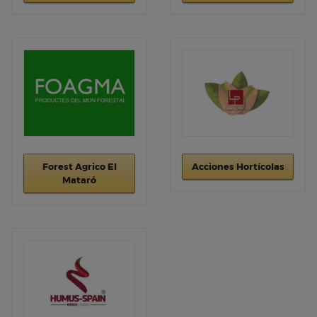
Forest Agrico El
Acciones Hortícolas
Mataró