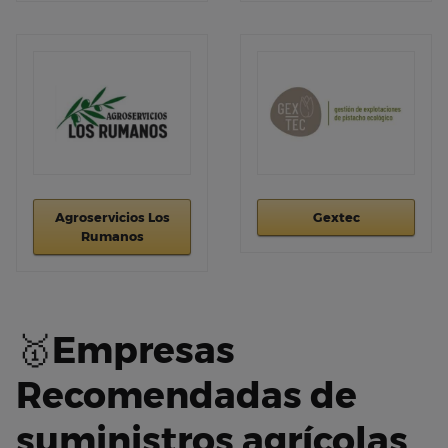
Agroservicios Los
Gextec
Rumanos
🥇
Empresas
Recomendadas de
suministros agrícolas