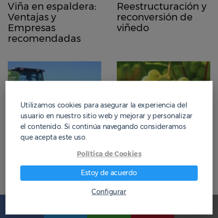
Viña en espaldera:
Reestructuración y
Ventajas y
reconversión de
Empresas
viñedo
recomendadas
Utilizamos cookies para asegurar la experiencia del
usuario en nuestro sitio web y mejorar y personalizar
el contenido. Si continúa navegando consideramos
que acepta este uso.
Política de Cookies
Arranque de
Cultivo de la Vid
Estoy de acuerdo
Viñedo
Configurar
Deja una respuesta