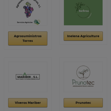
Agrosuministros
Inelena Agriculture
Torres
Viveros Mariber
Prunotec