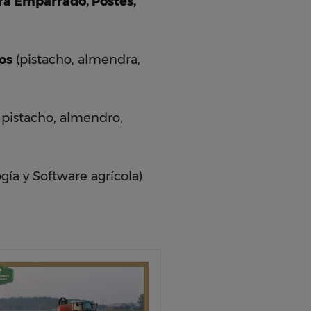
ra Emparrado, Postes,
os
(pistacho, almendra,
o, pistacho, almendro,
gía y Software agrícola)