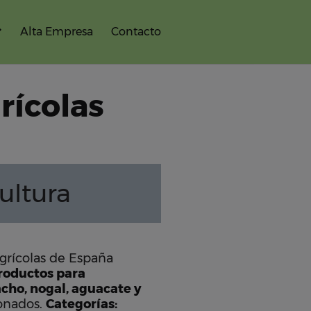
Alta Empresa
Contacto
rícolas
ultura
grícolas de España
productos para
tacho, nogal, aguacate y
ionados.
Categorías: