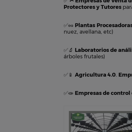
✅
✂ Empresas de Venta de
Protectores y Tutores
par
✅🥜
Plantas
Procesadoras
nuez, avellana, etc)
✅🔬
Laboratorios de análi
árboles frutales)
✅📱
Agricultura 4.0
.
Empr
✅🧫
Empresas de control