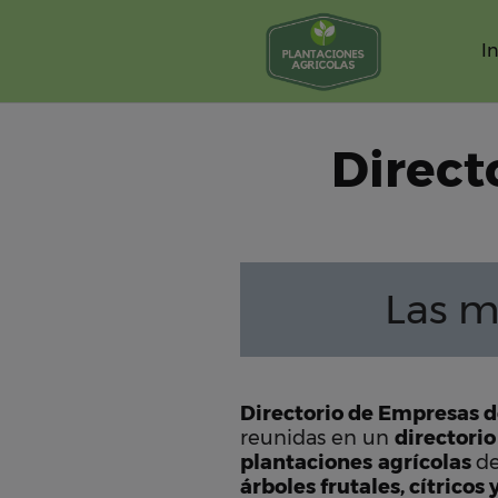
Saltar
al
In
contenido
Direct
Las m
Directorio de Empresas d
reunidas en un
directorio
plantaciones
agrícolas
de
árboles frutales, cítricos 