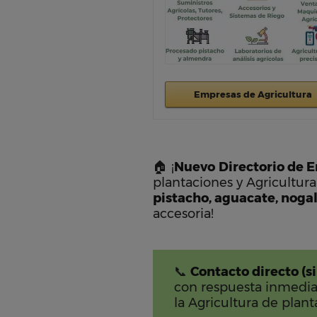
Empresas de Agricultura
🏠 ¡
Nuevo
Directorio de 
plantaciones y Agricultura
pistacho, aguacate, nogal,
accesoria!
📞
Contacto directo (s
con respuesta inmedia
la Agricultura de plant