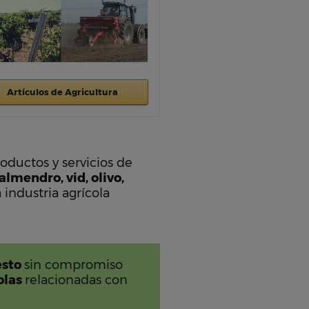
Artículos de Agricultura
oductos y servicios de
almendro, vid, olivo,
 industria agrícola
esto
sin compromiso
olas
relacionadas con