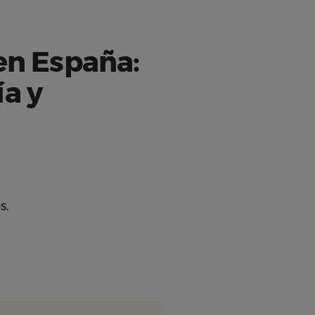
en España:
a y
s.