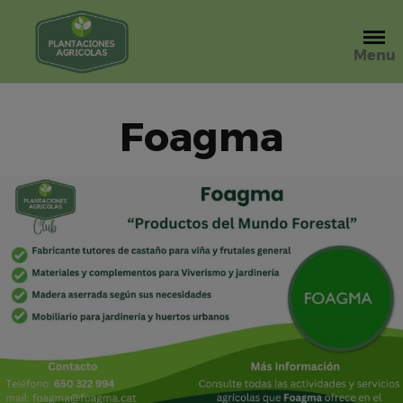
Saltar
al
contenido
Menu
Foagma